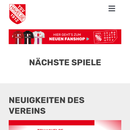
Zum
Toggl
Inhalt
springen
Navig
News
1. Herren
Talentschmiede
NÄCHSTE SPIELE
Sparten
Der TSV
NEUIGKEITEN DES
Fanshop
VEREINS
Mission Profifußball