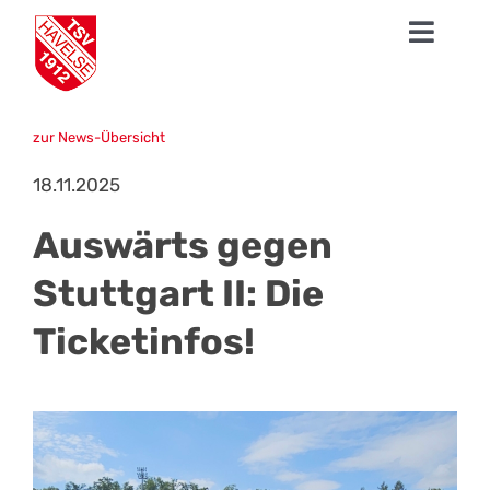
Zum
Toggl
Inhalt
springen
Navig
News
zur News-Übersicht
1. Herren
18.11.2025
Talentschmiede
Auswärts gegen
Sparten
Stuttgart II: Die
Ticketinfos!
Der TSV
Fanshop
Mission Profifußball