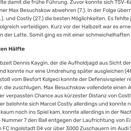
rzielte damit die frühe Führung. Zuvor konnte sich TS
r Max Besuchskow abwehren (7.). In der Folge übernah
 und Costly (27.) die besten Möglichkeiten. Es fehlte 
olgreich verteidigen. Kurz vor der Halbzeit war es ern
 der Latte. Somit ging es mit einer schmeichelhaften 
ten Hälfte
bzeit Dennis Kaygin, der die Aufholdjagd aus Sicht der 
ig und konnte nur eine Umdrehung später ausgleichen (48
toß vom Besfort Kolgeci konnte der Defensivspieler n
r, die zuschlugen. Max Besuchskow vollendete einen An
er verpassten Chance aus kürzester Distanz von Costly 
äter belohnte sich Marcel Costly allerdings und konnt
t, kaum noch ins Spiel kam, konnte allerdings in der 
e Nummer 7 den Ball entgegen der Laufrichtung von Ei
m FC Ingolstadt 04 vor über 3000 Zuschauern im Audi