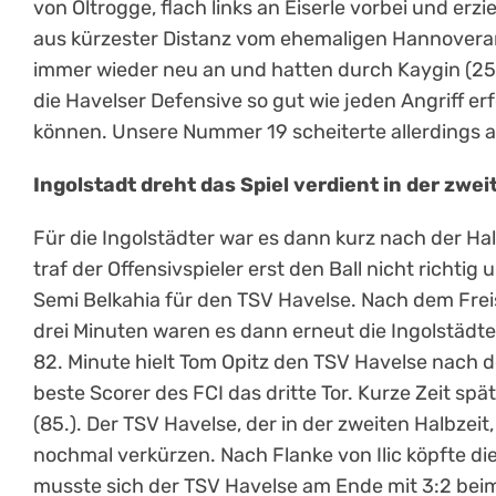
von Oltrogge, flach links an Eiserle vorbei und e
aus kürzester Distanz vom ehemaligen Hannoverane
immer wieder neu an und hatten durch Kaygin (25.).
die Havelser Defensive so gut wie jeden Angriff erf
können. Unsere Nummer 19 scheiterte allerdings an
Ingolstadt dreht das Spiel verdient in der zwei
Für die Ingolstädter war es dann kurz nach der Hal
traf der Offensivspieler erst den Ball nicht richt
Semi Belkahia für den TSV Havelse. Nach dem Freis
drei Minuten waren es dann erneut die Ingolstädte
82. Minute hielt Tom Opitz den TSV Havelse nach d
beste Scorer des FCI das dritte Tor. Kurze Zeit sp
(85.). Der TSV Havelse, der in der zweiten Halbzei
nochmal verkürzen. Nach Flanke von Ilic köpfte di
musste sich der TSV Havelse am Ende mit 3:2 bei