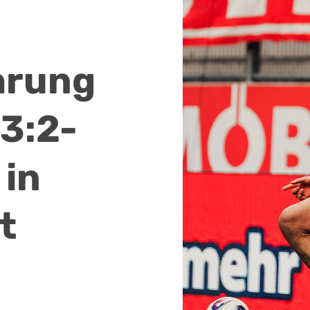
hrung
 3:2-
 in
t