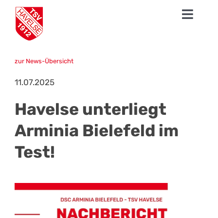
Zum
Toggl
Inhalt
springen
Navig
News
zur News-Übersicht
1. Herren
11.07.2025
Talentschmiede
Havelse unterliegt
Sparten
Arminia Bielefeld im
Test!
Der TSV
Fanshop
Mission Profifußball