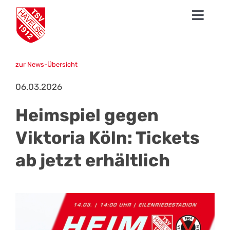
Zum
Toggl
Inhalt
springen
Navig
News
zur News-Übersicht
1. Herren
06.03.2026
Talentschmiede
Heimspiel gegen
Sparten
Viktoria Köln: Tickets
ab jetzt erhältlich
Der TSV
Fanshop
Mission Profifußball