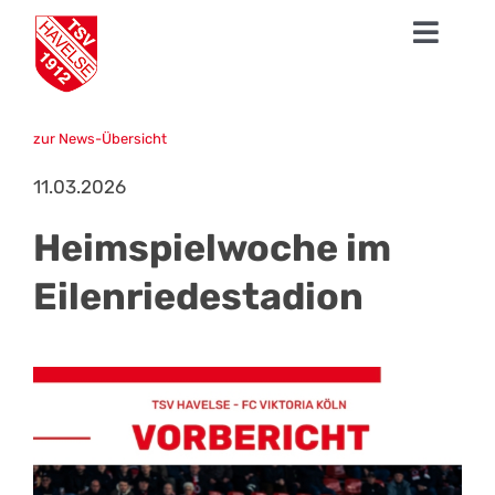
Zum
Toggl
Inhalt
springen
Navig
News
zur News-Übersicht
1. Herren
11.03.2026
Talentschmiede
Heimspielwoche im
Sparten
Eilenriedestadion
Der TSV
Fanshop
Mission Profifußball