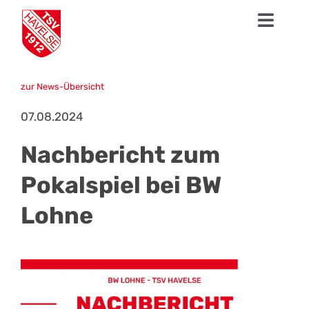
Zum
Toggl
Inhalt
springen
Navig
News
zur News-Übersicht
1. Herren
07.08.2024
Talentschmiede
Nachbericht zum
Sparten
Pokalspiel bei BW
Lohne
Der TSV
Fanshop
Mission Profifußball