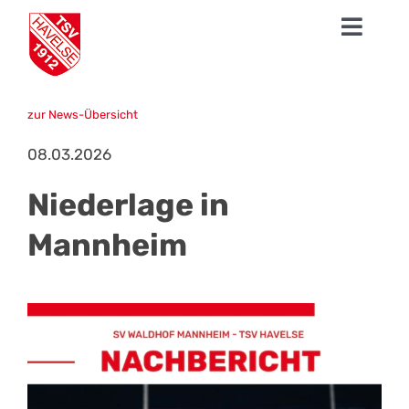
Zum
Toggl
Inhalt
springen
Navig
News
zur News-Übersicht
1. Herren
08.03.2026
Talentschmiede
Niederlage in
Sparten
Mannheim
Der TSV
Fanshop
Mission Profifußball