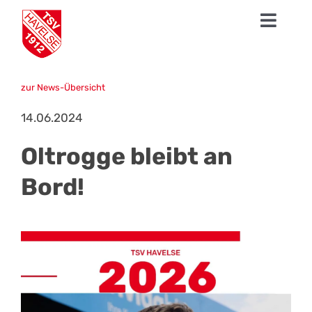
Zum
Toggl
Inhalt
springen
Navig
News
zur News-Übersicht
1. Herren
14.06.2024
Talentschmiede
Oltrogge bleibt an
Sparten
Bord!
Der TSV
Fanshop
Mission Profifußball