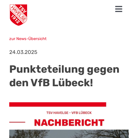
Zum
Toggl
Inhalt
springen
Navig
News
zur News-Übersicht
1. Herren
24.03.2025
Talentschmiede
Punkteteilung gegen
Sparten
den VfB Lübeck!
Der TSV
Fanshop
Mission Profifußball