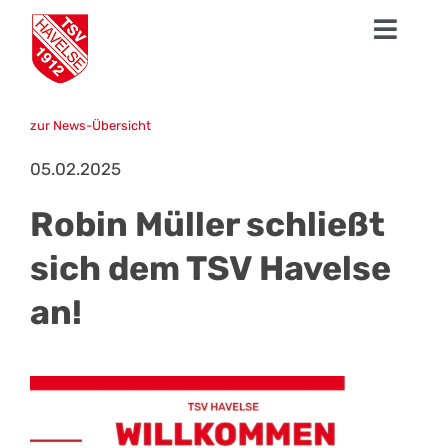
Zum
Toggl
Inhalt
springen
Navig
News
zur News-Übersicht
1. Herren
05.02.2025
Talentschmiede
Robin Müller schließt
Sparten
sich dem TSV Havelse
an!
Der TSV
Fanshop
Mission Profifußball