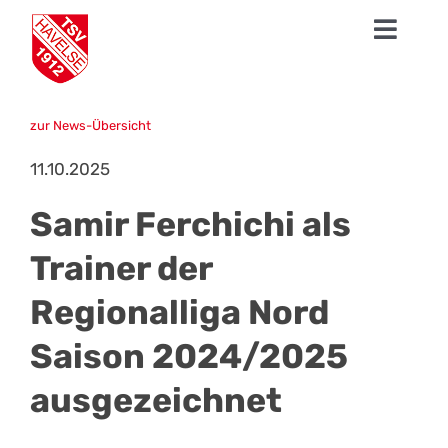
Zum
Toggl
Inhalt
springen
Navig
News
zur News-Übersicht
1. Herren
11.10.2025
Talentschmiede
Samir Ferchichi als
Sparten
Trainer der
Regionalliga Nord
Der TSV
Saison 2024/2025
Fanshop
ausgezeichnet
Mission Profifußball