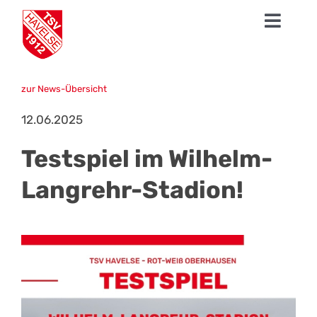
Zum
Toggl
Inhalt
springen
Navig
News
zur News-Übersicht
1. Herren
12.06.2025
Talentschmiede
Testspiel im Wilhelm-
Sparten
Langrehr-Stadion!
Der TSV
Fanshop
Mission Profifußball