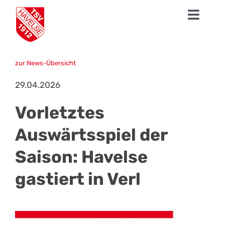
Zum
Toggl
Inhalt
springen
Navig
News
zur News-Übersicht
1. Herren
29.04.2026
Talentschmiede
Vorletztes
Sparten
Auswärtsspiel der
Saison: Havelse
Der TSV
gastiert in Verl
Fanshop
Mission Profifußball