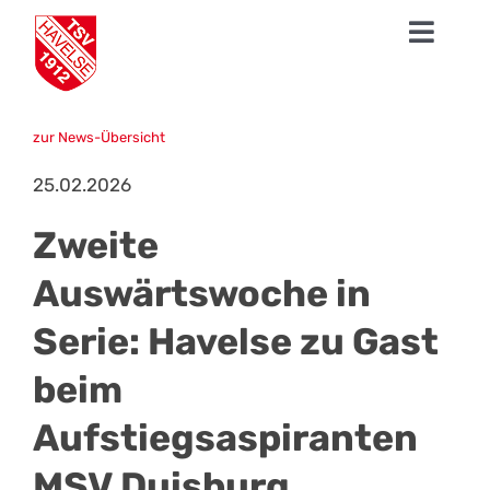
Zum
Toggl
Inhalt
springen
Navig
News
zur News-Übersicht
1. Herren
25.02.2026
Talentschmiede
Zweite
Sparten
Auswärtswoche in
Serie: Havelse zu Gast
Der TSV
beim
Fanshop
Aufstiegsaspiranten
Mission Profifußball
MSV Duisburg