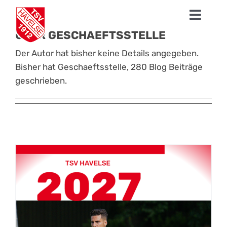
Zum
Toggl
Inhalt
springen
ÜBER
GESCHAEFTSSTELLE
Navig
News
Der Autor hat bisher keine Details angegeben.
Bisher hat Geschaeftsstelle, 280 Blog Beiträge
1. Herren
geschrieben.
Talentschmiede
Sparten
Der TSV
Fanshop
Mission Profifußball