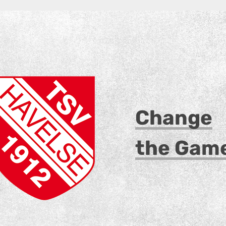
Change
the Gam