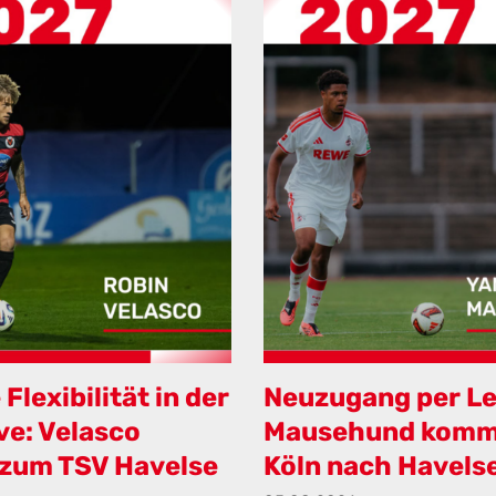
Flexibilität in der
Neuzugang per Le
ve: Velasco
Mausehund komm
zum TSV Havelse
Köln nach Havels