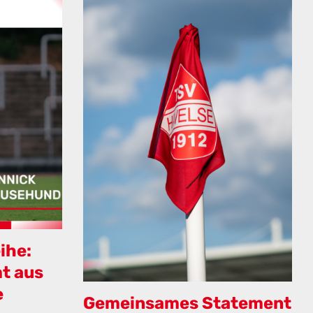
ihe:
t aus
e
Gemeinsames Statement